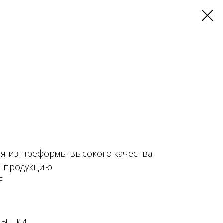
ся из преформы высокого качества
а продукцию
F
крышки